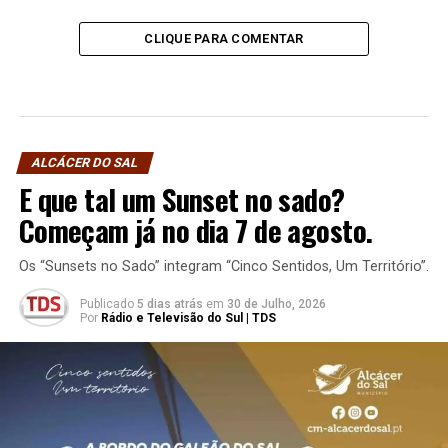
CLIQUE PARA COMENTAR
ALCÁCER DO SAL
E que tal um Sunset no sado?
Começam já no dia 7 de agosto.
Os “Sunsets no Sado” integram “Cinco Sentidos, Um Território”.
Publicado
5 dias atrás
em
30 de Julho, 2026
Por
Rádio e Televisão do Sul | TDS