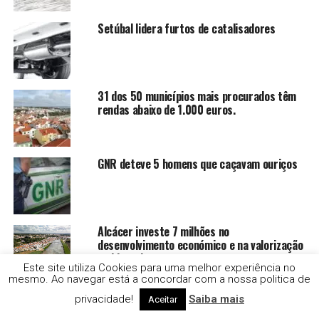
Setúbal lidera furtos de catalisadores
31 dos 50 municípios mais procurados têm
rendas abaixo de 1.000 euros.
GNR deteve 5 homens que caçavam ouriços
Alcácer investe 7 milhões no
desenvolvimento económico e na valorização
ambiental
Este site utiliza Cookies para uma melhor experiência no
mesmo. Ao navegar está a concordar com a nossa politica de
Comerciantes de Alcácer do Sal continuam
sem receber apoios
privacidade!
Saiba mais
Aceitar