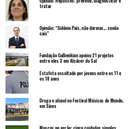
Opinião: Hepatites: prevenir, diagnosticar e
tratar
Opinião: “Sidónio Pais, não durmas… senão
cais”
Fundação Gulbenkian apoiou 21 projetos
entre eles 3 em Alcácer do Sal
Estafeta assaltado por jovens entre os 11 e
os 18 anos
Droga e alcool no Festival Músicas do Mundo,
em Sines
Moscas no verão: cinco cuidados simples