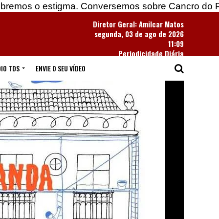
gma. Conversemos sobre Cancro do Pulmão
E qu
Diretor Geral: Amilcar Matos
segunda, 03 de ago de 2026
11:09
Periodicidade Diária
IO TDS
ENVIE O SEU VÍDEO