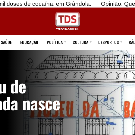
caína, em Grândola.
Opinião: Quebremos o esti
SAÚDE
EDUCAÇÃO
POLÍTICA
CULTURA
DESPORTOS
RÁD
u de
da nasce