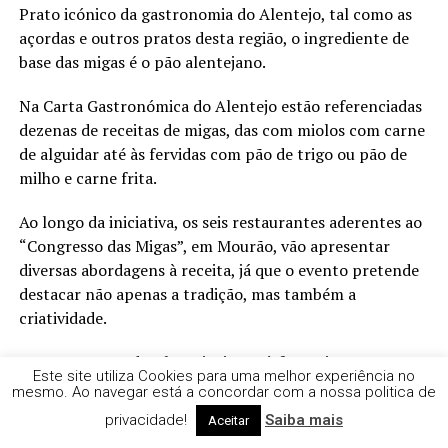
Prato icónico da gastronomia do Alentejo, tal como as
açordas e outros pratos desta região, o ingrediente de
base das migas é o pão alentejano.
Na Carta Gastronómica do Alentejo estão referenciadas
dezenas de receitas de migas, das com miolos com carne
de alguidar até às fervidas com pão de trigo ou pão de
milho e carne frita.
Ao longo da iniciativa, os seis restaurantes aderentes ao
“Congresso das Migas”, em Mourão, vão apresentar
diversas abordagens à receita, já que o evento pretende
destacar não apenas a tradição, mas também a
criatividade.
Bem no centro do Alentejo, junto à fronteira com
Este site utiliza Cookies para uma melhor experiência no
Espanha, e banhado pelo lago Alqueva, o concelho de
mesmo. Ao navegar está a concordar com a nossa politica de
Mourão, denominado Capital de Alqueva, promove um
privacidade!
Saiba mais
Aceitar
congresso em tributo a esta iguaria, no qual o cante, a