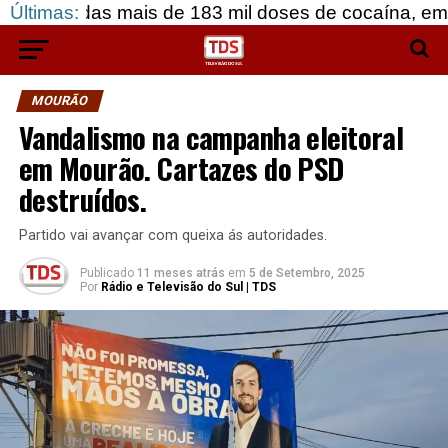
 mais de 183 mil doses de cocaína, em Grândola.
Últimas:
MOURÃO
Vandalismo na campanha eleitoral
em Mourão. Cartazes do PSD
destruídos.
Partido vai avançar com queixa ás autoridades.
Publicado
11 meses atrás
em
5 de Setembro, 2025
Por
Rádio e Televisão do Sul | TDS