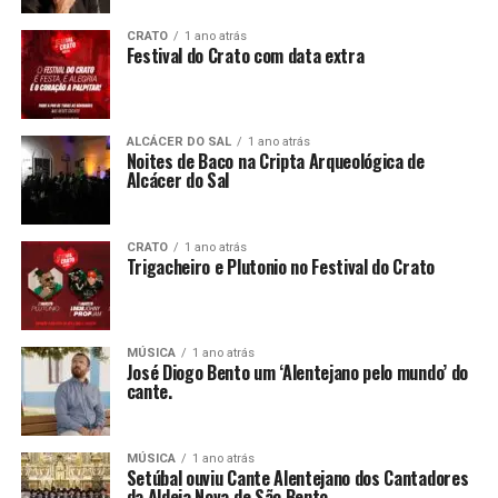
CRATO
1 ano atrás
Festival do Crato com data extra
ALCÁCER DO SAL
1 ano atrás
Noites de Baco na Cripta Arqueológica de
Alcácer do Sal
CRATO
1 ano atrás
Trigacheiro e Plutonio no Festival do Crato
MÚSICA
1 ano atrás
José Diogo Bento um ‘Alentejano pelo mundo’ do
cante.
MÚSICA
1 ano atrás
Setúbal ouviu Cante Alentejano dos Cantadores
da Aldeia Nova de São Bento