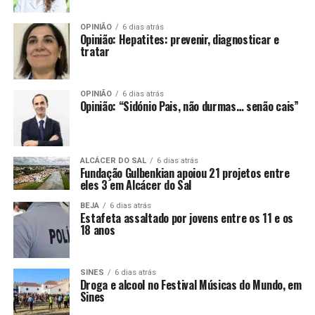
OPINIÃO
6 dias atrás
Opinião: Hepatites: prevenir, diagnosticar e
tratar
OPINIÃO
6 dias atrás
Opinião: “Sidónio Pais, não durmas… senão cais”
ALCÁCER DO SAL
6 dias atrás
Fundação Gulbenkian apoiou 21 projetos entre
eles 3 em Alcácer do Sal
BEJA
6 dias atrás
Estafeta assaltado por jovens entre os 11 e os
18 anos
SINES
6 dias atrás
Droga e alcool no Festival Músicas do Mundo, em
Sines