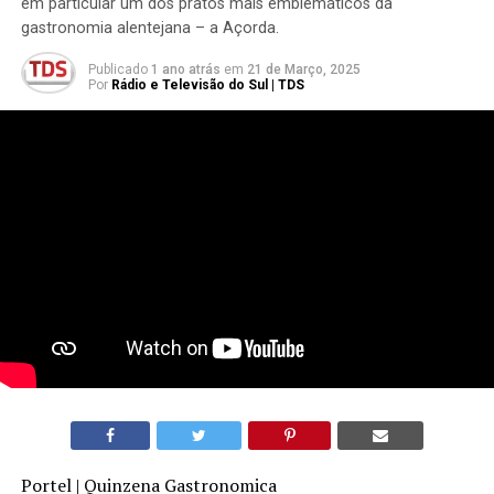
em particular um dos pratos mais emblemáticos da
gastronomia alentejana – a Açorda.
Publicado
1 ano atrás
em
21 de Março, 2025
Por
Rádio e Televisão do Sul | TDS
Portel | Quinzena Gastronomica