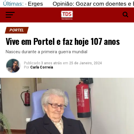
 Erges
Últimas:
Opinião: Gozar com doentes e bajular os 
PORTEL
Vive em Portel e faz hoje 107 anos
Nasceu durante a primeira guerra mundial
Publicado
3 anos atrás
em
25 de Janeiro, 2024
Por
Carla Correia