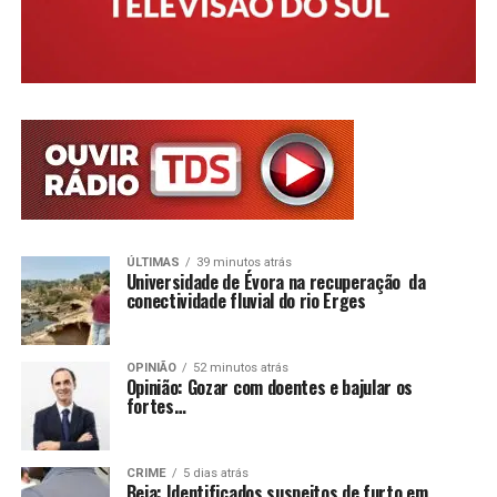
ÚLTIMAS
39 minutos atrás
Universidade de Évora na recuperação da
conectividade fluvial do rio Erges
OPINIÃO
52 minutos atrás
Opinião: Gozar com doentes e bajular os
fortes…
CRIME
5 dias atrás
Beja: Identificados suspeitos de furto em