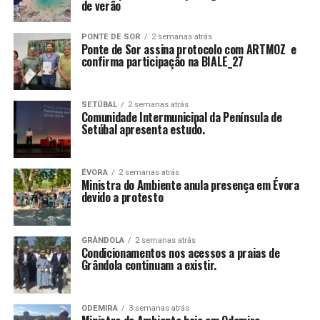
de verão
PONTE DE SOR
2 semanas atrás
Ponte de Sor assina protocolo com ARTMOZ e
confirma participação na BIALE_27
SETÚBAL
2 semanas atrás
Comunidade Intermunicipal da Península de
Setúbal apresenta estudo.
ÉVORA
2 semanas atrás
Ministra do Ambiente anula presença em Évora
devido a protesto
GRÂNDOLA
2 semanas atrás
Condicionamentos nos acessos a praias de
Grândola continuam a existir.
ODEMIRA
3 semanas atrás