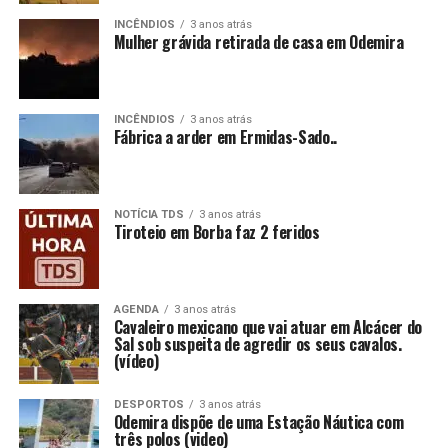
INCÊNDIOS
3 anos atrás
Mulher grávida retirada de casa em Odemira
INCÊNDIOS
3 anos atrás
Fábrica a arder em Ermidas-Sado..
NOTÍCIA TDS
3 anos atrás
Tiroteio em Borba faz 2 feridos
AGENDA
3 anos atrás
Cavaleiro mexicano que vai atuar em Alcácer do
Sal sob suspeita de agredir os seus cavalos.
(vídeo)
DESPORTOS
3 anos atrás
Odemira dispõe de uma Estação Náutica com
três polos (video)