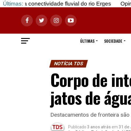
ctividade fluvial do rio Erges
Últimas:
Opinião: Gozar co
ÚLTIMAS
SOCIEDADE
NOTÍCIA TDS
Corpo de in
jatos de águ
Destacamentos de fronteira são r
Publicado
3 anos atrás
em
31 de 