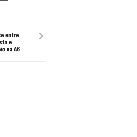
te entre
sta e
io na A6