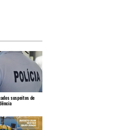
icados suspeitos de
dência