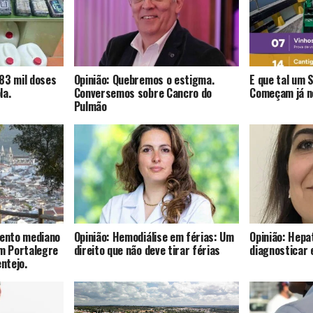
83 mil doses
Opinião: Quebremos o estigma.
E que tal um 
la.
Conversemos sobre Cancro do
Começam já no
Pulmão
mento mediano
Opinião: Hemodiálise em férias: Um
Opinião: Hepat
om Portalegre
direito que não deve tirar férias
diagnosticar 
entejo.