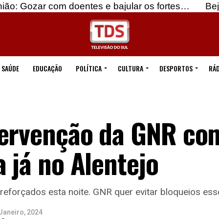
m doentes e bajular os fortes…
Beja: Identificad
SAÚDE
EDUCAÇÃO
POLÍTICA
CULTURA
DESPORTOS
RÁD
tervenção da GNR com
a já no Alentejo
eforçados esta noite. GNR quer evitar bloqueios esse
Janeiro, 2024