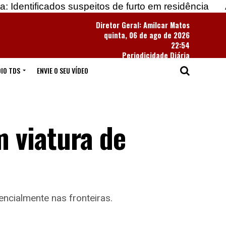
os suspeitos de furto em residência
Apreendidas m
Diretor Geral: Amilcar Matos
quinta, 06 de ago de 2026
22:54
Periodicidade Diária
IO TDS
ENVIE O SEU VÍDEO
 viatura de
ncialmente nas fronteiras.