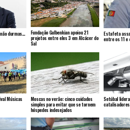
Fundação Gulbenkian apoiou 21
s, não durmas…
Estafeta assa
projetos entre eles 3 em Alcácer do
entre os 11 e
Sal
ival Músicas
Moscas no verão: cinco cuidados
Setúbal lider
simples para evitar que se tornem
catalisadores
hóspedes indesejados