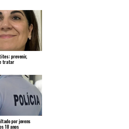
ites: prevenir,
e tratar
ltado por jovens
 os 18 anos