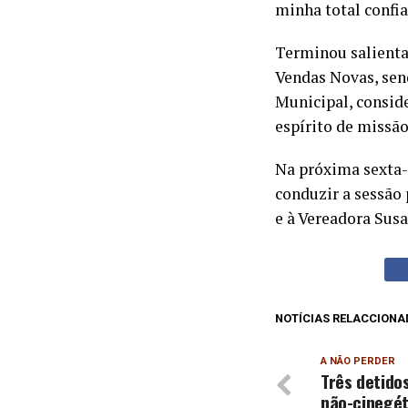
minha total confi
Terminou salienta
Vendas Novas, sen
Municipal, consid
espírito de missã
Na próxima sexta-f
conduzir a sessão
e à Vereadora Sus
NOTÍCIAS RELACCIONA
A NÃO PERDER
Três detido
não-cinegét