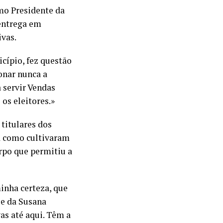
mo Presidente da
 entrega em
ivas.
cípio, fez questão
onar nunca a
a servir Vendas
os eleitores.»
titulares dos
a como cultivaram
orpo que permitiu a
inha certeza, que
 e da Susana
as até aqui. Têm a