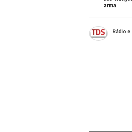
arma
Rádio e 