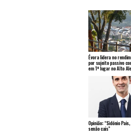
Évora lidera no rendi
por sujeito passivo c
em 1º lugar no Alto Al
Opinião: “Sidónio Pai
senão cais”