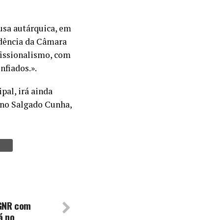
usa autárquica, em
idência da Câmara
fissionalismo, com
nfiados.».
pal, irá ainda
ino Salgado Cunha,
 GNR com
á no