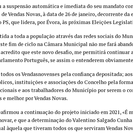
u a suspensão automática e imediata do seu mandato co
de Vendas Novas, à data de 26 de janeiro, decorrente da
o PS, que lidera, por Évora, às próximas Eleições Legislat
ida a toda a população através das redes sociais do Muni
este fim de ciclo na Câmara Municipal não me fará aband
 acredito que este novo desafio, me permitirá continuar 
arlamento Português, se assim o entenderem obviamente 
 todos os Vendasnovenses pela confiança depositada; aos 
licos, instituições e associações do Concelho pela form
ucionais e aos trabalhadores do Município por serem o c
is e melhor por Vendas Novas.
eafirmou a continuação do projeto iniciado em 2021, «É m
enovar, e que a determinação do Valentino Salgado Cunha
ual àquela que tiveram todos os que serviram Vendas Nov