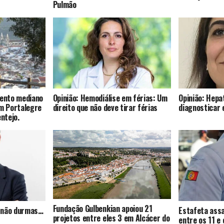
Pulmão
mento mediano
Opinião: Hemodiálise em férias: Um
Opinião: Hepat
om Portalegre
direito que não deve tirar férias
diagnosticar 
entejo.
Fundação Gulbenkian apoiou 21
s, não durmas…
Estafeta assa
projetos entre eles 3 em Alcácer do
entre os 11 e