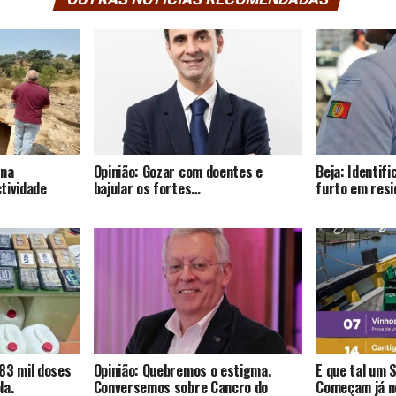
 na
Opinião: Gozar com doentes e
Beja: Identif
tividade
bajular os fortes…
furto em resi
83 mil doses
Opinião: Quebremos o estigma.
E que tal um 
la.
Conversemos sobre Cancro do
Começam já no