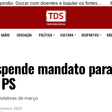
r com doentes e bajular os fortes…
Beja: Identif
SAÚDE
EDUCAÇÃO
POLÍTICA
CULTURA
DESPORTOS
RÁD
uspende mandato para
 PS
gislativas de março
Janeiro, 2024