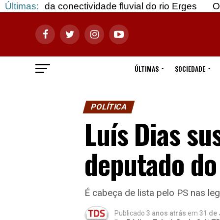
conectividade fluvial do rio Erges
Últimas:
Opinião: Goza
ÚLTIMAS
SOCIEDADE
POLÍTICA
Luís Dias s
deputado do
É cabeça de lista pelo PS nas le
Publicado
3 anos atrás
em
31 de 