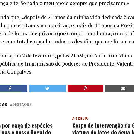
ança e terão todo o meu apoio sempre que precisarem.»
ndo que, «depois de 20 anos da minha vida dedicada à ca
do quase 10 anos na oposição, e mais de 10 anos na Pres
ero de forma inequívoca que cumpri com honra, com pro
o e com total empenho todos os desafios que me foram co
eira, dia 2 de fevereiro, pelas 21h30, no Auditório Munici
 pública de transmissão de poderes ao Presidente, Valent
ana Gonçalves.
DAS
DESTAQUE
A SEGUIR
s por caça de espécies
Corpo de intervenção da
icas e posse ilegal de
viatura de jatos de água j