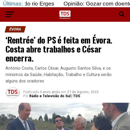
 rio Erges
Últimas:
Opinião: Gozar com doentes e bajular
ÉVORA
‘Rentrée’ do PS é feita em Évora.
Costa abre trabalhos e César
encerra.
António Costa, Carlos César, Augusto Santos Silva, e os
ministros da Saúde, Habitação, Trabalho e Cultura serão
alguns dos oradores
Publicado
3 anos atrás
em
27 de Agosto, 2023
Por
Rádio e Televisão do Sul | TDS