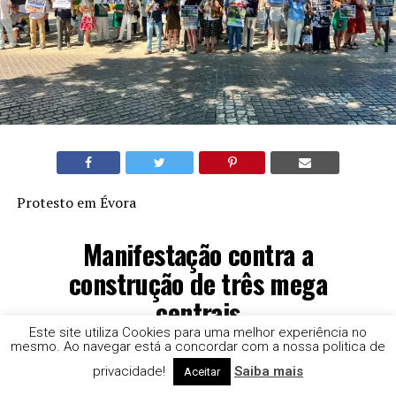
Protesto em Évora
Manifestação contra a
construção de três mega
centrais
Este site utiliza Cookies para uma melhor experiência no
mesmo. Ao navegar está a concordar com a nossa politica de
A ministra do ambiente e o presidente da APA-
privacidade!
Saiba mais
Aceitar
Associação Portuguesa do Ambiente, confirmaram a sua