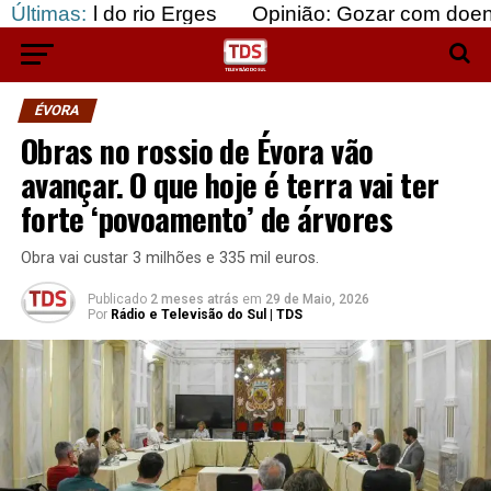
o rio Erges
Últimas:
Opinião: Gozar com doentes e bajula
ÉVORA
Obras no rossio de Évora vão
avançar. O que hoje é terra vai ter
forte ‘povoamento’ de árvores
Obra vai custar 3 milhões e 335 mil euros.
Publicado
2 meses atrás
em
29 de Maio, 2026
Por
Rádio e Televisão do Sul | TDS