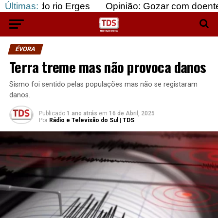
 rio Erges
Últimas:
Opinião: Gozar com doentes e bajular
ÉVORA
Terra treme mas não provoca danos
Sismo foi sentido pelas populações mas não se registaram
danos.
Publicado
1 ano atrás
em
16 de Abril, 2025
Por
Rádio e Televisão do Sul | TDS