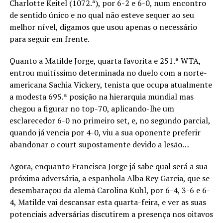
Charlotte Keitel (1072.ª), por 6-2 e 6-0, num encontro
de sentido único e no qual não esteve sequer ao seu
melhor nível, digamos que usou apenas o necessário
para seguir em frente.
Quanto a Matilde Jorge, quarta favorita e 251.ª WTA,
entrou muitíssimo determinada no duelo com a norte-
americana Sachia Vickery, tenista que ocupa atualmente
a modesta 695.ª posição na hierarquia mundial mas
chegou a figurar no top-70, aplicando-lhe um
esclarecedor 6-0 no primeiro set, e, no segundo parcial,
quando já vencia por 4-0, viu a sua oponente preferir
abandonar o court supostamente devido a lesão…
Agora, enquanto Francisca Jorge já sabe qual será a sua
próxima adversária, a espanhola Alba Rey Garcia, que se
desembaraçou da alemã Carolina Kuhl, por 6-4, 3-6 e 6-
4, Matilde vai descansar esta quarta-feira, e ver as suas
potenciais adversárias discutirem a presença nos oitavos