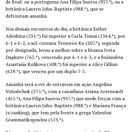
de final: ou a portuguesa Ana Filipa Santos (937.ª), ou a
britânica Lauryn John-Baptiste (988.ª), que se
defrontam amanhã.
Nos demais encontros do dia, a britânica Esther
Adeshina (531.ª) foi superior a Carla Tomai (1364.ª), por
6-1 e 6-2, a sul-coreana Yeonwoo Ku (207.ª), segunda
pré-designada, levou a melhor sobre a lituana Iveta
Dapkute (765.ª), vencendo por 6-1 e 6-3, e a finlandesa
Anastasia Kulikova (508.ª) foi superior a Alice Gillian
(629.ª), que venceu por um duplo 7-5.
Amanhã será a vez de entrarem em ação Angelina
Voloshchuk (375.ª), com a canadiana Ariana Arseneault
(451.ª), Ana Filipa Santos (937.ª) que mede forças com a
britânica Lauryn John-Baptiste (988.ª) e Mariana França
(s/ranking), que tem pela frente a grega Valentini
Grammatikopoulou (513.ª).