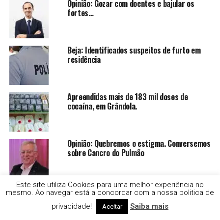
Opinião: Gozar com doentes e bajular os
fortes…
Beja: Identificados suspeitos de furto em
residência
Apreendidas mais de 183 mil doses de
cocaína, em Grândola.
Opinião: Quebremos o estigma. Conversemos
sobre Cancro do Pulmão
Este site utiliza Cookies para uma melhor experiência no
E que tal um Sunset no sado? Começam já no
mesmo. Ao navegar está a concordar com a nossa politica de
dia 7 de agosto.
privacidade!
Saiba mais
Aceitar