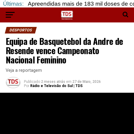
Apreendidas mais de 183 mil doses de cocaína, em 
Últimas:
DESPORTOS
Equipa de Basquetebol da Andre de
Resende vence Campeonato
Nacional Feminino
Veja a reportagem
Publicado
2 meses atrás
em
27 de Maio, 2026
Por
Rádio e Televisão do Sul | TDS