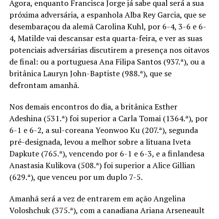
Agora, enquanto Francisca Jorge já sabe qual será a sua
próxima adversária, a espanhola Alba Rey Garcia, que se
desembaraçou da alemã Carolina Kuhl, por 6-4, 3-6 e 6-
4, Matilde vai descansar esta quarta-feira, e ver as suas
potenciais adversárias discutirem a presença nos oitavos
de final: ou a portuguesa Ana Filipa Santos (937.ª), ou a
britânica Lauryn John-Baptiste (988.ª), que se
defrontam amanhã.
Nos demais encontros do dia, a britânica Esther
Adeshina (531.ª) foi superior a Carla Tomai (1364.ª), por
6-1 e 6-2, a sul-coreana Yeonwoo Ku (207.ª), segunda
pré-designada, levou a melhor sobre a lituana Iveta
Dapkute (765.ª), vencendo por 6-1 e 6-3, e a finlandesa
Anastasia Kulikova (508.ª) foi superior a Alice Gillian
(629.ª), que venceu por um duplo 7-5.
Amanhã será a vez de entrarem em ação Angelina
Voloshchuk (375.ª), com a canadiana Ariana Arseneault