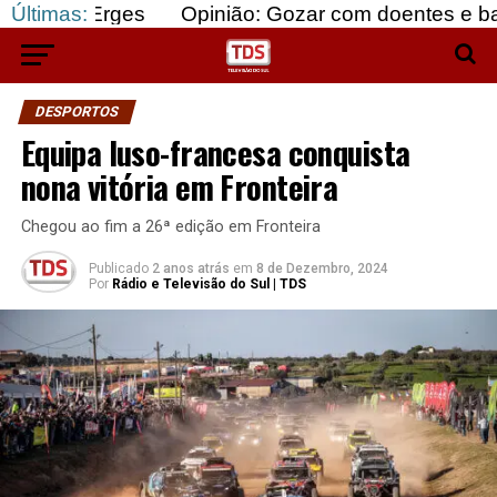
rges
Últimas:
Opinião: Gozar com doentes e bajular os fo
DESPORTOS
Equipa luso-francesa conquista
nona vitória em Fronteira
Chegou ao fim a 26ª edição em Fronteira
Publicado
2 anos atrás
em
8 de Dezembro, 2024
Por
Rádio e Televisão do Sul | TDS