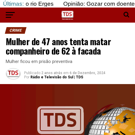
rio Erges
Últimas:
Opinião: Gozar com doentes e bajular 
CRIME
Mulher de 47 anos tenta matar
companheiro de 62 à facada
Mulher ficou em prisão preventiva
Publicado
2 anos atrás
em
6 de Dezembro, 2024
Por
Rádio e Televisão do Sul | TDS