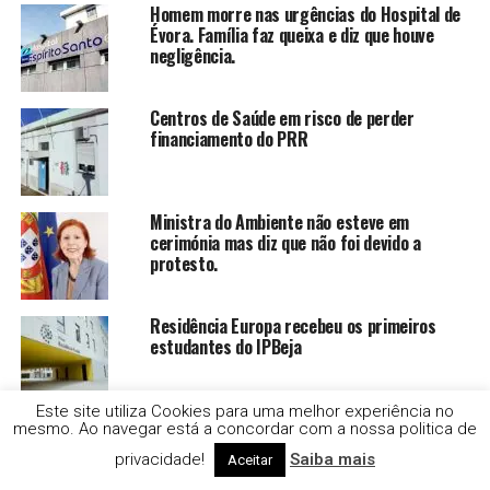
Homem morre nas urgências do Hospital de
Évora. Família faz queixa e diz que houve
negligência.
Centros de Saúde em risco de perder
financiamento do PRR
Ministra do Ambiente não esteve em
cerimónia mas diz que não foi devido a
protesto.
Residência Europa recebeu os primeiros
estudantes do IPBeja
Este site utiliza Cookies para uma melhor experiência no
FiniSal, empreendimento residencial em
mesmo. Ao navegar está a concordar com a nossa politica de
Alcácer do Sal, já vendeu 50% dos seus 39
privacidade!
Saiba mais
Aceitar
apartamentos