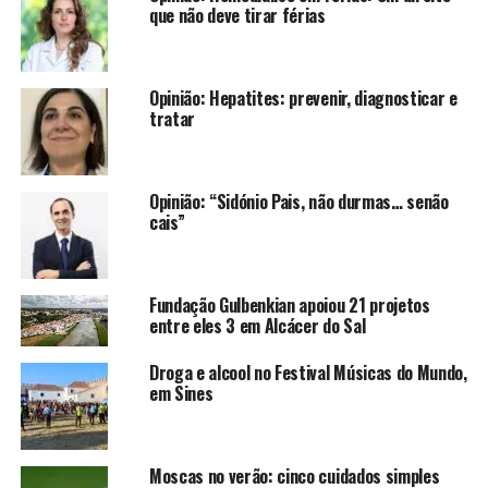
que não deve tirar férias
Opinião: Hepatites: prevenir, diagnosticar e
tratar
Opinião: “Sidónio Pais, não durmas… senão
cais”
Fundação Gulbenkian apoiou 21 projetos
entre eles 3 em Alcácer do Sal
Droga e alcool no Festival Músicas do Mundo,
em Sines
Moscas no verão: cinco cuidados simples