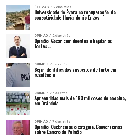
ÚLTIMAS
2 dias atrás
Universidade de Évora na recuperação da
conectividade fluvial do rio Erges
OPINIÃO
2 dias atrás
Opinião: Gozar com doentes e bajular os
fortes…
CRIME
7 dias atrás
Beja: Identificados suspeitos de furto em
residência
CRIME
7 dias atrás
Apreendidas mais de 183 mil doses de cocaína,
em Grândola.
OPINIÃO
7 dias atrás
Opinião: Quebremos o estigma. Conversemos
sobre Cancro do Pulmão