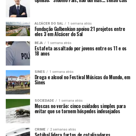
Opinião: “Sidónio Pais, não durmas… senão cais”
ALCÁCER DO SAL
1 semana atrás
Fundação Gulbenkian apoiou 21 projetos entre
eles 3 em Alcácer do Sal
BEJA
1 semana atrás
Estafeta assaltado por jovens entre os 11 e os
18 anos
SINES
1 semana atrás
Droga e alcool no Festival Músicas do Mundo, em
Sines
SOCIEDADE
1 semana atrás
Moscas no verão: cinco cuidados simples para
evitar que se tornem hóspedes indesejados
CRIME
2 semanas atrás
Setúbal lidera furtos de catalisadores