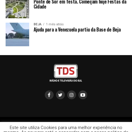
Ponte de Sor em festa. Começam hoje Festas da
Cidade
BEJA
1 mês atrás
Ajuda para a Venezuela partiu da Base de Beja
Copyright © 2022 TDS - Rádio e Televisão do Sul | redação:
Este site utiliza Cookies para uma melhor experiência no
info@televisaodosul.pt 266702926 |Comercial: