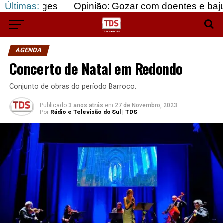
Últimas:
Opinião: Gozar com doentes e bajular os fortes
AGENDA
Concerto de Natal em Redondo
Conjunto de obras do período Barroco.
Publicado
3 anos atrás
em
27 de Novembro, 2023
Por
Rádio e Televisão do Sul | TDS