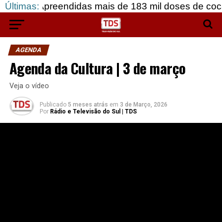
eendidas mais de 183 mil doses de cocaína, em Grâ
Últimas:
AGENDA
Agenda da Cultura | 3 de março
Veja o vídeo
Publicado
5 meses atrás
em
3 de Março, 2026
Por
Rádio e Televisão do Sul | TDS