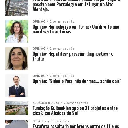
passivo com Portalegre em 1º lugar no Alto
Alentejo.
OPINIÃO
2 semanas atrás
Opinião: Hemodiálise em férias: Um direito que
não deve tirar férias
OPINIÃO
2 semanas atrás
Opinião: Hepatites: prevenir, diagnosticar e
tratar
OPINIÃO
2 semanas atrás
Opinião: “Sidónio Pais, não durmas… senão cais”
ALCÁCER DO SAL
2 semanas atrás
Fundação Gulbenkian apoiou 21 projetos entre
eles 3 em Alcácer do Sal
BEJA
2 semanas atrás
Estafeta assaltado por jovens entre os 11 e os