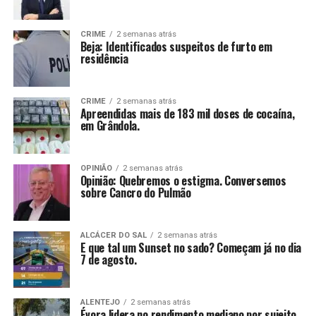
CRIME
2 semanas atrás
Beja: Identificados suspeitos de furto em
residência
CRIME
2 semanas atrás
Apreendidas mais de 183 mil doses de cocaína,
em Grândola.
OPINIÃO
2 semanas atrás
Opinião: Quebremos o estigma. Conversemos
sobre Cancro do Pulmão
ALCÁCER DO SAL
2 semanas atrás
E que tal um Sunset no sado? Começam já no dia
7 de agosto.
ALENTEJO
2 semanas atrás
Évora lidera no rendimento mediano por sujeito