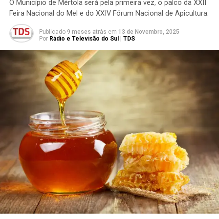
O Município de Mértola será pela primeira vez, o palco da XXII
Feira Nacional do Mel e do XXIV Fórum Nacional de Apicultura.
Publicado
9 meses atrás
em
13 de Novembro, 2025
Por
Rádio e Televisão do Sul | TDS