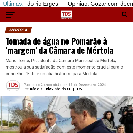
o rio Erges
Últimas:
Opinião: Gozar com doentes e bajula
MÉRTOLA
Tomada de água no Pomarão à
‘margem’ da Câmara de Mértola
Mário Tomé, Presidente da Câmara Municipal de Mértola,
mostrou a sua satisfação com este momento crucial para o
concelho: “Este é um dia histórico para Mértola.
Publicado
2 anos atrás
em
18 de Dezembro, 2024
Por
Rádio e Televisão do Sul | TDS