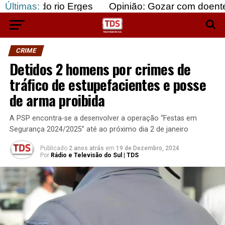
 rio Erges
Últimas:
Opinião: Gozar com doentes e bajular 
CRIME
Detidos 2 homens por crimes de
tráfico de estupefacientes e posse
de arma proibida
A PSP encontra-se a desenvolver a operação “Festas em
Segurança 2024/2025” até ao próximo dia 2 de janeiro
Publicado
2 anos atrás
em
19 de Dezembro, 2024
Por
Rádio e Televisão do Sul | TDS