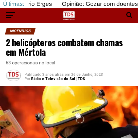
o Erges
Últimas:
Opinião: Gozar com doentes e bajular os
INCÊNDIOS
2 helicópteros combatem chamas
em Mértola
63 operacionais no local
Publicado
3 anos atrás
em
26 de Junho, 2023
Por
Rádio e Televisão do Sul | TDS