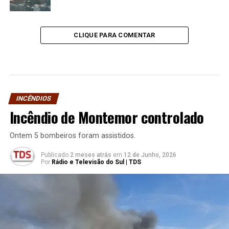
CLIQUE PARA COMENTAR
INCÊNDIOS
Incêndio de Montemor controlado
Ontem 5 bombeiros foram assistidos.
Publicado
2 meses atrás
em
12 de Junho, 2026
Por
Rádio e Televisão do Sul | TDS