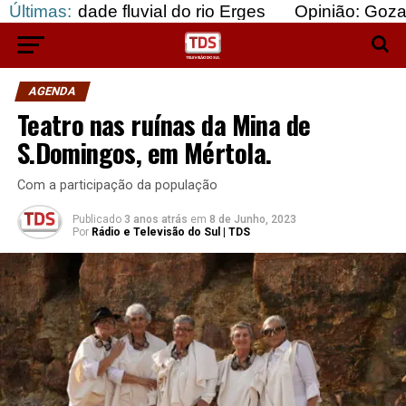
 fluvial do rio Erges
Últimas:
Opinião: Gozar com doente
AGENDA
Teatro nas ruínas da Mina de
S.Domingos, em Mértola.
Com a participação da população
Publicado
3 anos atrás
em
8 de Junho, 2023
Por
Rádio e Televisão do Sul | TDS