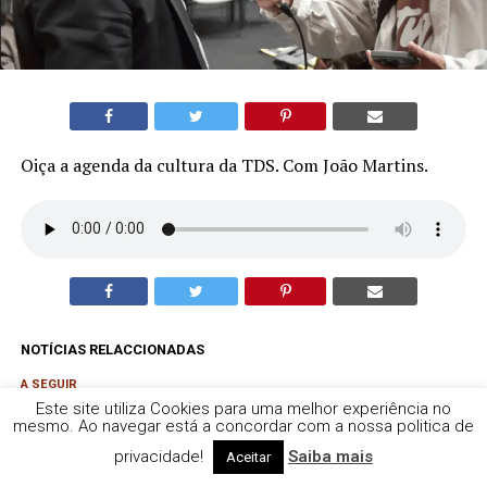
Oiça a agenda da cultura da TDS. Com João Martins.
NOTÍCIAS RELACCIONADAS
A SEGUIR
Agenda da Cultura | 10 de março
Este site utiliza Cookies para uma melhor experiência no
mesmo. Ao navegar está a concordar com a nossa politica de
A NÃO PERDER
privacidade!
Saiba mais
Agenda da Cultura | 4 de março
Aceitar