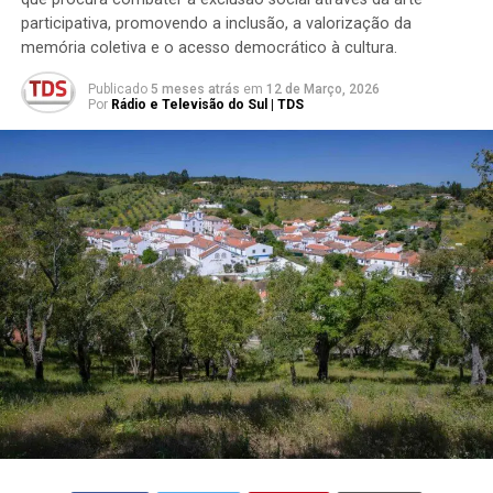
participativa, promovendo a inclusão, a valorização da
memória coletiva e o acesso democrático à cultura.
Publicado
5 meses atrás
em
12 de Março, 2026
Por
Rádio e Televisão do Sul | TDS