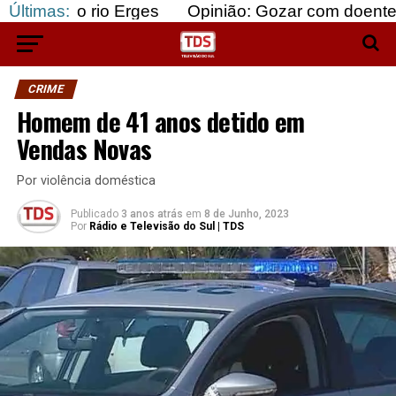
rio Erges
Últimas:
Opinião: Gozar com doentes e bajular 
CRIME
Homem de 41 anos detido em
Vendas Novas
Por violência doméstica
Publicado
3 anos atrás
em
8 de Junho, 2023
Por
Rádio e Televisão do Sul | TDS