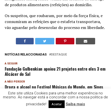
de produtos alimentares (refeições) ao domicilio.
Os suspeitos, que roubaram, por meio da força física, e
consumiram as refeições que o estafeta transportava,
vão aguardar pelo desenrolar do processo em liberdade.
NOTÍCIAS RELACCIONADAS
DESTAQUE
A SEGUIR
Fundação Gulbenkian apoiou 21 projetos entre eles 3 em
Alcácer do Sal
A NÃO PERDER
Droga e alcool no Festival Músicas do Mundo, em Sines
Este site utiliza Cookies para uma melhor experiência no
mesmo. Ao navegar está a concordar com a nossa politica de
Rádio e Televisão do Sul | TDS
privacidade!
Saiba mais
Aceitar