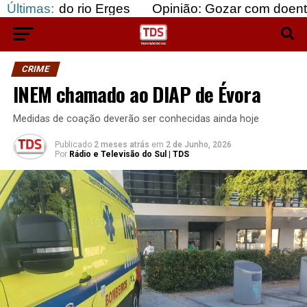
 rio Erges
Últimas:
Opinião: Gozar com doentes e bajular 
CRIME
INEM chamado ao DIAP de Évora
Medidas de coação deverão ser conhecidas ainda hoje
Publicado
2 meses atrás
em
2 de Junho, 2026
Por
Rádio e Televisão do Sul | TDS