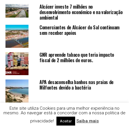
Alcácer investe 7 milhões no
desenvolvimento económico e na valorização
ambiental
Comerciantes de Alcácer do Sal continuam
sem receber apoios
GNR apreende tabaco que teria impacto
fiscal de 2 milhões de euros.
APA desaconselha banhos nas praias de
Milfontes devido a bactéria
Este site utiliza Cookies para uma melhor experiência no
Homem morre nas urgências do Hospital de
mesmo. Ao navegar está a concordar com a nossa politica de
Évora. Família faz queixa e diz que houve
negligência.
privacidade!
Saiba mais
Aceitar