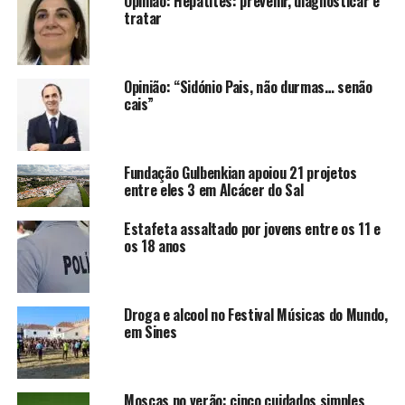
Opinião: Hepatites: prevenir, diagnosticar e
tratar
Opinião: “Sidónio Pais, não durmas… senão
cais”
Fundação Gulbenkian apoiou 21 projetos
entre eles 3 em Alcácer do Sal
Estafeta assaltado por jovens entre os 11 e
os 18 anos
Droga e alcool no Festival Músicas do Mundo,
em Sines
Moscas no verão: cinco cuidados simples