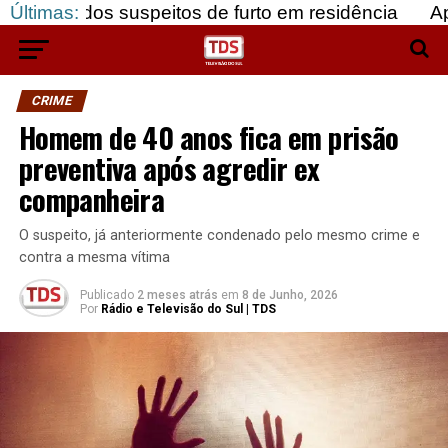
s suspeitos de furto em residência
Últimas:
Apreendidas m
CRIME
Homem de 40 anos fica em prisão
preventiva após agredir ex
companheira
O suspeito, já anteriormente condenado pelo mesmo crime e
contra a mesma vítima
Publicado
2 meses atrás
em
8 de Junho, 2026
Por
Rádio e Televisão do Sul | TDS