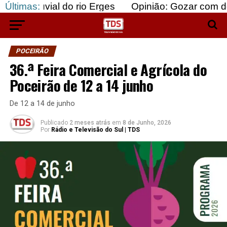
ial do rio Erges
Últimas:
Opinião: Gozar com doentes e b
POCEIRÃO
36.ª Feira Comercial e Agrícola do
Poceirão de 12 a 14 junho
De 12 a 14 de junho
Publicado
2 meses atrás
em
8 de Junho, 2026
Por
Rádio e Televisão do Sul | TDS