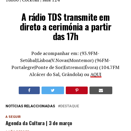
A rádio TDS transmite em
direto a cerimónia a partir
das 17h
Pode acompanhar em:
(93.9FM-
Setúbal|Lisboa|V.Novas|Montemor) (96FM-
Portalegre|Ponte de Sor|Estremoz|Évora) (104.7FM
Alcácer do Sal, Grândola) ou
AQUI
NOTÍCIAS RELACCIONADAS
DESTAQUE
A SEGUIR
Agenda da Cultura | 3 de março