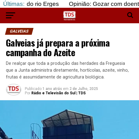
 rio Erges
Últimas:
Opinião: Gozar com doentes e bajular
GALVEIAS
Galveias já prepara a próxima
campanha do Azeite
De realçar que toda a produção das herdades da Freguesia
que a Junta administra diretamente, hortícolas, azeite, vinho,
frutas é assumidamente de agricultura biológica.
Publicado
1 ano atrás
em
2 de Julho, 2025
Por
Rádio e Televisão do Sul | TDS