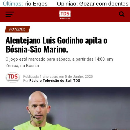
o Erges
Últimas:
Opinião: Gozar com doentes e bajular os
FUTEBOL
Alentejano Luis Godinho apita o
Bósnia-São Marino.
O jogo está marcado para sábado, a partir das 14:00, em
Zenica, na Bósnia.
Publicado
1 ano atrás
em
5 de Junho, 2025
Por
Rádio e Televisão do Sul | TDS