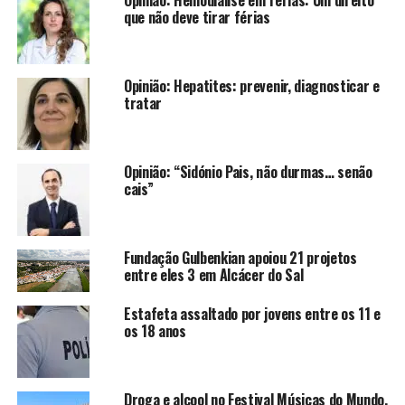
Opinião: Hemodiálise em férias: Um direito
que não deve tirar férias
Opinião: Hepatites: prevenir, diagnosticar e
tratar
Opinião: “Sidónio Pais, não durmas… senão
cais”
Fundação Gulbenkian apoiou 21 projetos
entre eles 3 em Alcácer do Sal
Estafeta assaltado por jovens entre os 11 e
os 18 anos
Droga e alcool no Festival Músicas do Mundo,