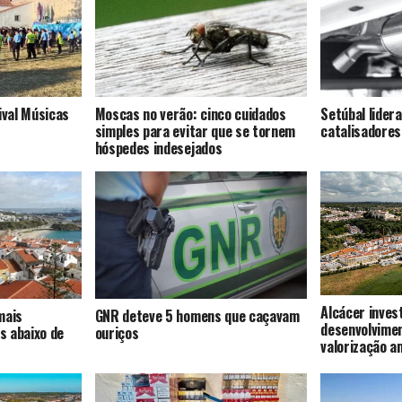
ival Músicas
Moscas no verão: cinco cuidados
Setúbal lider
simples para evitar que se tornem
catalisadores
hóspedes indesejados
Alcácer inves
mais
GNR deteve 5 homens que caçavam
desenvolvime
s abaixo de
ouriços
valorização a