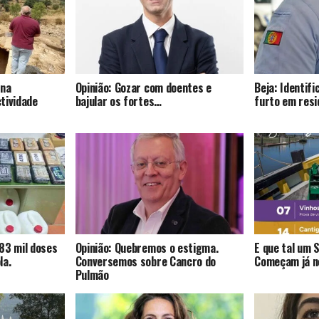
 na
Opinião: Gozar com doentes e
Beja: Identif
tividade
bajular os fortes…
furto em resi
83 mil doses
Opinião: Quebremos o estigma.
E que tal um 
la.
Conversemos sobre Cancro do
Começam já no
Pulmão