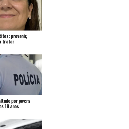
ites: prevenir,
e tratar
ltado por jovens
 os 18 anos