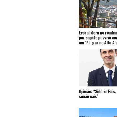
Évora lidera no rendi
por sujeito passivo c
em 1º lugar no Alto Al
Opinião: “Sidónio Pai
senão cais”