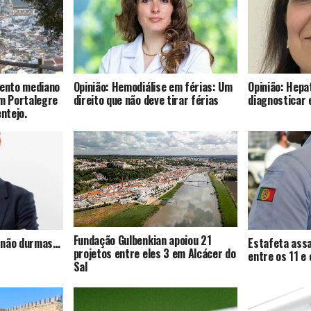
mento mediano
Opinião: Hemodiálise em férias: Um
Opinião: Hepat
om Portalegre
direito que não deve tirar férias
diagnosticar 
entejo.
Fundação Gulbenkian apoiou 21
s, não durmas…
Estafeta assa
projetos entre eles 3 em Alcácer do
entre os 11 e
Sal