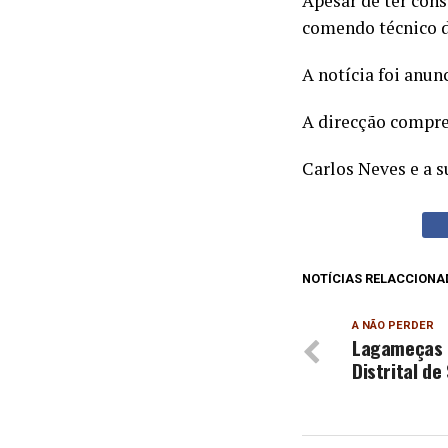
Apesar de ter cons
comendo técnico d
A notícia foi anun
A direcção compree
Carlos Neves e a 
NOTÍCIAS RELACCIONA
A NÃO PERDER
Lagameças r
Distrital de