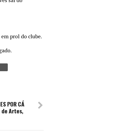
ves sai do
 em prol do clube.
gado.
RTES POR CÁ
 de Artes,