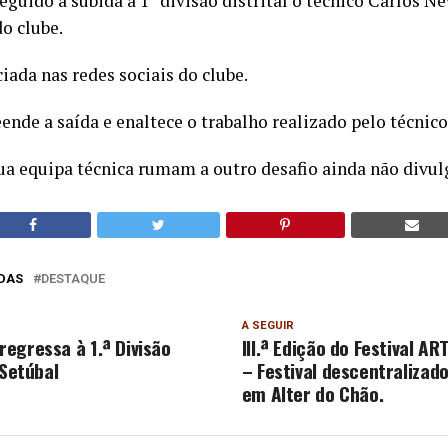
eguido a subida à 1ª divisão distrital o técnico Carlos Ne
o clube.
ciada nas redes sociais do clube.
nde a saída e enaltece o trabalho realizado pelo técnico
sua equipa técnica rumam a outro desafio ainda não divul
DAS
DESTAQUE
A SEGUIR
egressa à 1.ª Divisão
III.ª Edição do Festival A
 Setúbal
– Festival descentralizado
em Alter do Chão.