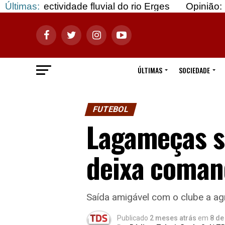
dade fluvial do rio Erges
Últimas:
Opinião: Gozar com doe
ÚLTIMAS
SOCIEDADE
FUTEBOL
Lagameças s
deixa coman
Saída amigável com o clube a ag
Publicado
2 meses atrás
em
8 de