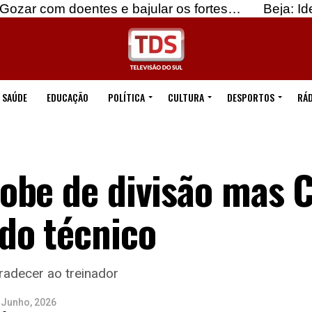
ntes e bajular os fortes…
Beja: Identificados su
SAÚDE
EDUCAÇÃO
POLÍTICA
CULTURA
DESPORTOS
RÁD
obe de divisão mas C
do técnico
radecer ao treinador
 Junho, 2026