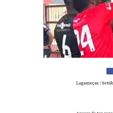
Lagameças | Setúb