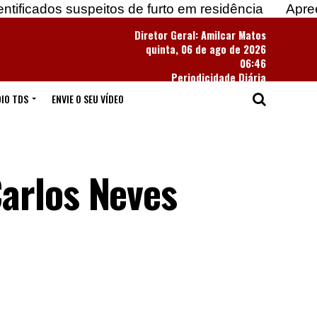
speitos de furto em residência
Apreendidas mais d
Diretor Geral: Amilcar Matos
quinta, 06 de ago de 2026
06:46
Periodicidade Diária
IO TDS
ENVIE O SEU VÍDEO
arlos Neves