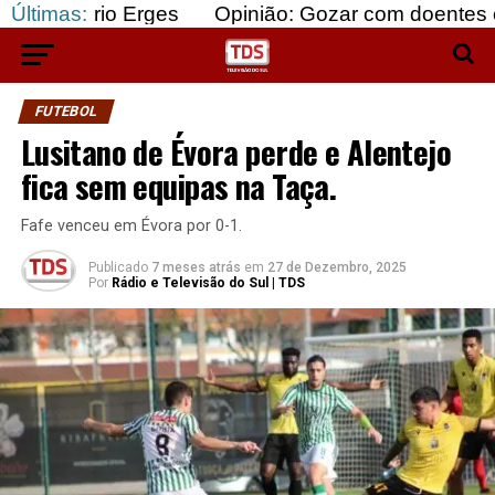
 Erges
Últimas:
Opinião: Gozar com doentes e bajular os 
FUTEBOL
Lusitano de Évora perde e Alentejo
fica sem equipas na Taça.
Fafe venceu em Évora por 0-1.
Publicado
7 meses atrás
em
27 de Dezembro, 2025
Por
Rádio e Televisão do Sul | TDS