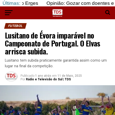
Erges
Últimas:
Opinião: Gozar com doentes e bajular os f
FUTEBOL
Lusitano de Évora imparável no
Campeonato de Portugal. O Elvas
arrisca subida.
Lusitano tem subida praticamente garantida assim como um
lugar na final da competição.
Publicado
1 ano atrás
em
11 de Maio, 2025
Por
Rádio e Televisão do Sul | TDS