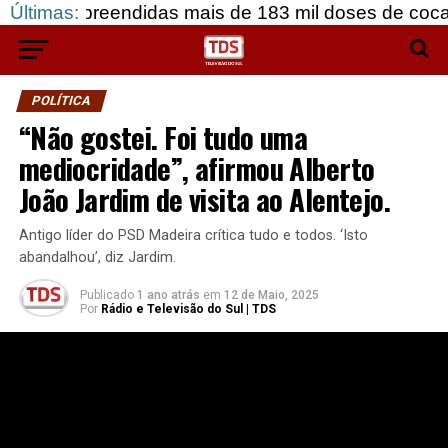
endidas mais de 183 mil doses de cocaína, em Grâ
Últimas:
POLÍTICA
“Não gostei. Foi tudo uma
mediocridade”, afirmou Alberto
João Jardim de visita ao Alentejo.
Antigo líder do PSD Madeira crítica tudo e todos. ‘Isto
abandalhou’, diz Jardim.
Publicado
1 ano atrás
em
12 de Maio, 2025
Por
Rádio e Televisão do Sul | TDS