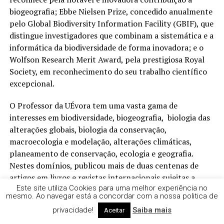
biogeografia; Ebbe Nielsen Prize, concedido anualmente
pelo Global Biodiversity Information Facility (GBIF), que
distingue investigadores que combinam a sistemática e a
informática da biodiversidade de forma inovadora; e o
Wolfson Research Merit Award, pela prestigiosa Royal
Society, em reconhecimento do seu trabalho científico
excepcional.
O Professor da UÉvora tem uma vasta gama de
interesses em biodiversidade, biogeografia, biologia das
alterações globais, biologia da conservação,
macroecologia e modelação, alterações climáticas,
planeamento de conservação, ecologia e geografia.
Nestes domínios, publicou mais de duas centenas de
artigos em livros e revistas internacionais sujeitas a
Este site utiliza Cookies para uma melhor experiência no
arbitragem científica. Entre os artigos que publicou
mesmo. Ao navegar está a concordar com a nossa politica de
contam-se estudos nas revistas Science, Nature e PNAS.
privacidade!
Saiba mais
Aceitar