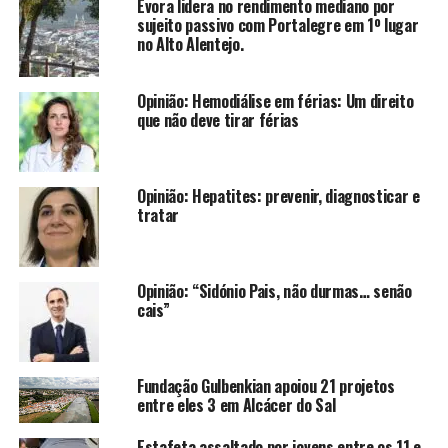
Évora lidera no rendimento mediano por
sujeito passivo com Portalegre em 1º lugar
no Alto Alentejo.
Opinião: Hemodiálise em férias: Um direito
que não deve tirar férias
Opinião: Hepatites: prevenir, diagnosticar e
tratar
Opinião: “Sidónio Pais, não durmas… senão
cais”
Fundação Gulbenkian apoiou 21 projetos
entre eles 3 em Alcácer do Sal
Estafeta assaltado por jovens entre os 11 e