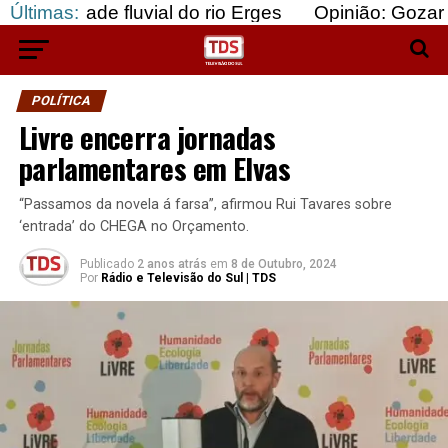
 fluvial do rio Erges
Últimas:
Opinião: Gozar com doente
POLÍTICA
Livre encerra jornadas
parlamentares em Elvas
“Passamos da novela á farsa”, afirmou Rui Tavares sobre
‘entrada’ do CHEGA no Orçamento.
Publicado
2 anos atrás
em
8 de Outubro, 2024
Por
Rádio e Televisão do Sul | TDS