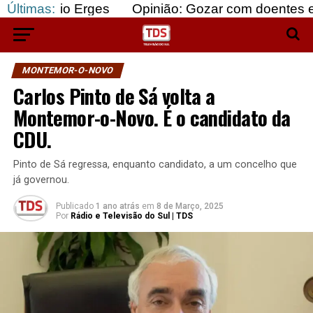
Erges
Últimas:
Opinião: Gozar com doentes e bajular os f
MONTEMOR-O-NOVO
Carlos Pinto de Sá volta a
Montemor-o-Novo. É o candidato da
CDU.
Pinto de Sá regressa, enquanto candidato, a um concelho que
já governou.
Publicado
1 ano atrás
em
8 de Março, 2025
Por
Rádio e Televisão do Sul | TDS