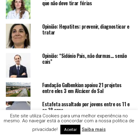
que não deve tirar férias
Opinião: Hepatites: prevenir, diagnosticar e
tratar
Opinião: “Sidónio Pais, não durmas… senão
cais”
Fundação Gulbenkian apoiou 21 projetos
entre eles 3 em Alcácer do Sal
Estafeta assaltado por jovens entre os 11 e
os 18 anos
Este site utiliza Cookies para uma melhor experiência no
mesmo. Ao navegar está a concordar com a nossa politica de
privacidade!
Saiba mais
Aceitar
Droga e alcool no Festival Músicas do Mundo,