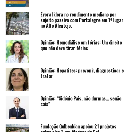
Évora lidera no rendimento mediano por
sujeito passivo com Portalegre em 1º lugar
no Alto Alentejo.
Opinião: Hemodiálise em férias: Um direito
que não deve tirar férias
Opinião: Hepatites: prevenir, diagnosticar e
tratar
Opinião: “Sidónio Pais, não durmas… senão
cais”
Fundação Gulbenkian apoiou 21 projetos
entre eles 3 em Alcácer do Sal