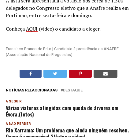
A lista será apresentada à votação dos cerca de 1.300
delegados no Congresso eletivo que a Anafre realiza em
Portimão, entre sexta-feira e domingo.
Conheça
AQUI
(video) o candidato a eleger.
Francisco Branco de Brito | Candidato à presidência da ANAFRE
(Associação Nacional de Freguesias)
NOTÍCIAS RELACCIONADAS
DESTAQUE
A SEGUIR
Várias viaturas atingidas com queda de árvores em
Évora.(fotos)
A NÃO PERDER
Rio Xarrama: Um problema que ainda ninguém resolveu.
Quem é responsável ?(fotos e video)