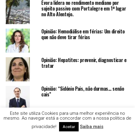
Évora lidera no rendimento mediano por
sujeito passivo com Portalegre em 1º lugar
no Alto Alentejo.
Opinião: Hemodiálise em férias: Um direito
que não deve tirar férias
Opinião: Hepatites: prevenir, diagnosticar e
tratar
Opinião: “Sidónio Pais, não durmas… senão
cais”
Este site utiliza Cookies para uma melhor experiência no
Fundação Gulbenkian apoiou 21 projetos
mesmo. Ao navegar está a concordar com a nossa politica de
entre eles 3 em Alcácer do Sal
privacidade!
Saiba mais
Aceitar