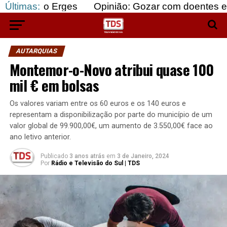
 Erges
Últimas:
Opinião: Gozar com doentes e bajular os f
AUTARQUIAS
Montemor-o-Novo atribui quase 100
mil € em bolsas
Os valores variam entre os 60 euros e os 140 euros e
representam a disponibilização por parte do município de um
valor global de 99.900,00€, um aumento de 3.550,00€ face ao
ano letivo anterior.
Publicado
3 anos atrás
em
3 de Janeiro, 2024
Por
Rádio e Televisão do Sul | TDS