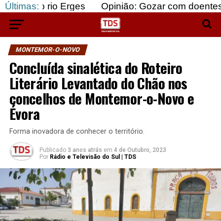
io Erges
Últimas:
Opinião: Gozar com doentes e bajular o
MONTEMOR-O-NOVO
Concluída sinalética do Roteiro
Literário Levantado do Chão nos
concelhos de Montemor-o-Novo e
Évora
Forma inovadora de conhecer o território.
Publicado
3 anos atrás
em
4 de Outubro, 2023
Por
Rádio e Televisão do Sul | TDS