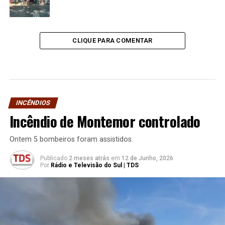
CLIQUE PARA COMENTAR
INCÊNDIOS
Incêndio de Montemor controlado
Ontem 5 bombeiros foram assistidos.
Publicado
2 meses atrás
em
12 de Junho, 2026
Por
Rádio e Televisão do Sul | TDS