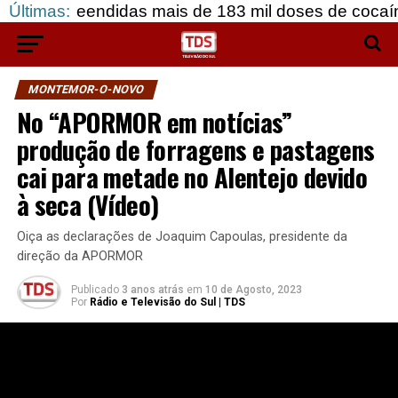
endidas mais de 183 mil doses de cocaína, em Grân
Últimas:
MONTEMOR-O-NOVO
No “APORMOR em notícias”
produção de forragens e pastagens
cai para metade no Alentejo devido
à seca (Vídeo)
Oiça as declarações de Joaquim Capoulas, presidente da
direção da APORMOR
Publicado
3 anos atrás
em
10 de Agosto, 2023
Por
Rádio e Televisão do Sul | TDS