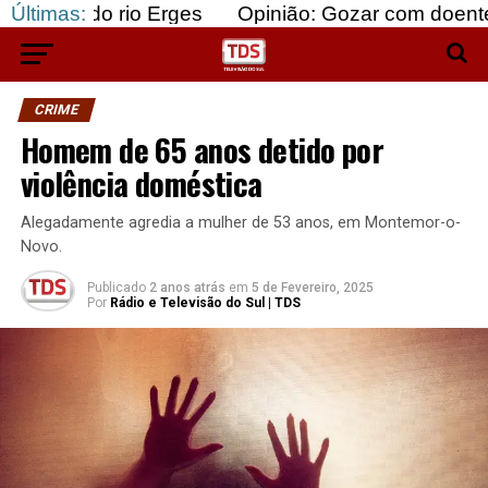
rio Erges
Últimas:
Opinião: Gozar com doentes e bajular 
CRIME
Homem de 65 anos detido por
violência doméstica
Alegadamente agredia a mulher de 53 anos, em Montemor-o-
Novo.
Publicado
2 anos atrás
em
5 de Fevereiro, 2025
Por
Rádio e Televisão do Sul | TDS