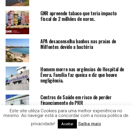
GNR apreende tabaco que teria impacto
fiscal de 2 milhões de euros.
APA desaconselha banhos nas praias de
Milfontes devido a bactéria
Homem morre nas urgências do Hospital de
Évora. Família faz queixa e diz que houve
negligência.
Centros de Saúde em risco de perder
financiamento do PRR
Este site utiliza Cookies para uma melhor experiência no
mesmo. Ao navegar está a concordar com a nossa politica de
privacidade!
Saiba mais
Ministra do Ambiente não esteve em
Aceitar
cerimónia mas diz que não foi devido a