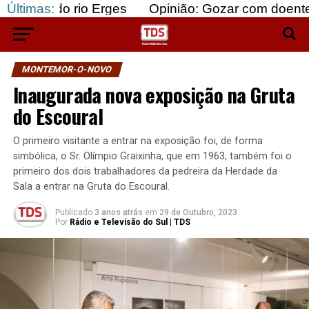
rio Erges
Últimas:
Opinião: Gozar com doentes e bajular 
MONTEMOR-O-NOVO
Inaugurada nova exposição na Gruta
do Escoural
O primeiro visitante a entrar na exposição foi, de forma
simbólica, o Sr. Olímpio Graixinha, que em 1963, também foi o
primeiro dos dois trabalhadores da pedreira da Herdade da
Sala a entrar na Gruta do Escoural.
Publicado
3 anos atrás
em
29 de Outubro, 2023
Por
Rádio e Televisão do Sul | TDS