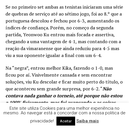
Se no primeiro set ambas as tenistas iniciaram uma série
de quebras de serviço até ao sétimo jogo, foi ao 8.º que a
portuguesa descolou e fechou por 6-3, aumentando os
índices de confiança. Porém, no começo da segunda
partida, Yeonwoo Ku entrou mais focada e assertiva,
chegando a uma vantagem de 4-1, mas contando com a
reação da vimaranense que ainda reduziu para 4-5 mas
viu a sua oponente igualar a final com um 6-4.
Na “negra”, entrou melhor Kika, fazendo o 1-0, mas
ficou por aí. Visivelmente cansada e sem encontrar
soluções, viu Ku descolar e ficar muito perto do título, o
que aconteceu sem grande surpresa, por 6-2. “
Não
contava nada ganhar o torneio, até porque não estou
a 100% fisicamente, mas fui avançando e as coisas
Este site utiliza Cookies para uma melhor experiência no
foram acontecendo. Estou muito feliz, Portugal é a
mesmo. Ao navegar está a concordar com a nossa politica de
minha segunda casa!
” afirmou a coreana, que já
privacidade!
Saiba mais
Aceitar
triunfou em Lousada (W15), Lagos (W35), Loulé (W35) e