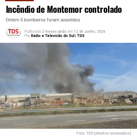
Incêndio de Montemor controlado
Ontem 5 bombeiros foram assistidos.
Publicado
2 meses atrás
em
12 de Junho, 2026
Por
Rádio e Televisão do Sul | TDS
Foto: TDS (direitos reservados)