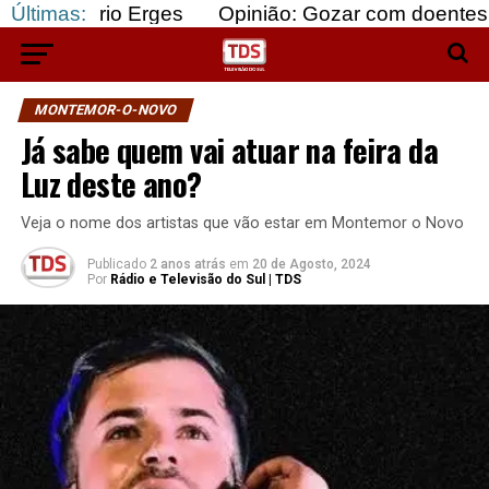
o Erges
Últimas:
Opinião: Gozar com doentes e bajular os
MONTEMOR-O-NOVO
Já sabe quem vai atuar na feira da
Luz deste ano?
Veja o nome dos artistas que vão estar em Montemor o Novo
Publicado
2 anos atrás
em
20 de Agosto, 2024
Por
Rádio e Televisão do Sul | TDS