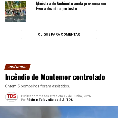
Ministra do Ambiente anula presença em
Évora devido a protesto
CLIQUE PARA COMENTAR
INCÊNDIOS
Incêndio de Montemor controlado
Ontem 5 bombeiros foram assistidos.
Publicado
2 meses atrás
em
12 de Junho, 2026
Por
Rádio e Televisão do Sul | TDS