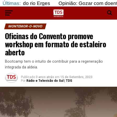
o rio Erges
Últimas:
Opinião: Gozar com doentes e bajular
MONTEMOR-O-NOVO
Oficinas do Convento promove
workshop em formato de estaleiro
aberto
Bootcamp tem o intuito de contribuir para a regeneração
integrada da aldeia.
Publicado
3 anos atrás
em
15 de Setembro, 2023
Por
Rádio e Televisão do Sul | TDS