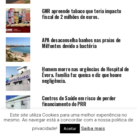
GNR apreende tabaco que teria impacto
fiscal de 2 milhões de euros.
APA desaconselha banhos nas praias de
Milfontes devido a bactéria
Homem morre nas urgências do Hospital de
Évora. Família faz queixa e diz que houve
negligência.
Centros de Saúde em risco de perder
financiamento do PRR
Este site utiliza Cookies para uma melhor experiência no
mesmo. Ao navegar está a concordar com a nossa politica de
Ministra do Ambiente não esteve em
privacidade!
Saiba mais
Aceitar
cerimónia mas diz que não foi devido a