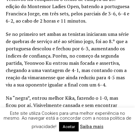
edição do Montemor Ladies Open, batendo a portuguesa
Francisca Jorge, em três sets, pelos parciais de 3-6, 6-4 e
6-2, ao cabo de 2 horas e 11 minutos.
Se no primeiro set ambas as tenistas iniciaram uma série
de quebras de serviço até ao sétimo jogo, foi ao 8.º que a
portuguesa descolou e fechou por 6-3, aumentando os
índices de confiança. Porém, no começo da segunda
partida, Yeonwoo Ku entrou mais focada e assertiva,
chegando a uma vantagem de 4-1, mas contando com a
reação da vimaranense que ainda reduziu para 4-5 mas
viu a sua oponente igualar a final com um 6-4.
Na “negra”, entrou melhor Kika, fazendo o 1-0, mas
ficou por aí. Visivelmente cansada e sem encontrar
soluções, viu Ku descolar e ficar muito perto do título, o
Este site utiliza Cookies para uma melhor experiência no
mesmo. Ao navegar está a concordar com a nossa politica de
que aconteceu sem grande surpresa, por 6-2. “
Não
contava nada ganhar o torneio, até porque não estou
privacidade!
Saiba mais
Aceitar
a 100% fisicamente, mas fui avançando e as coisas