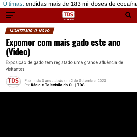
didas mais de 183 mil doses de cocaína, em Grândo
Últimas:
MONTEMOR-O-NOVO
Expomor com mais gado este ano
(Video)
Exposição de gado tem registado uma grande afluência de
visitantes.
Publicado
3 anos atrás
em
2 de Setembro, 2023
Por
Rádio e Televisão do Sul | TDS