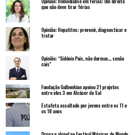
Opinião: Hemodiálise em férias: Um direito
que não deve tirar férias
Opinião: Hepatites: prevenir, diagnosticar e
tratar
Opinião: “Sidónio Pais, não durmas… senão
cais”
Fundação Gulbenkian apoiou 21 projetos
entre eles 3 em Alcácer do Sal
Estafeta assaltado por jovens entre os 11 e
os 18 anos
Droga e alcool no Festival Músicas do Mundo,