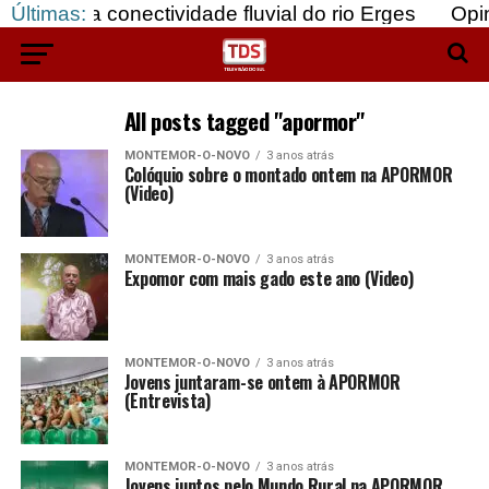
 da conectividade fluvial do rio Erges
Últimas:
Opinião:
All posts tagged "apormor"
MONTEMOR-O-NOVO
3 anos atrás
Colóquio sobre o montado ontem na APORMOR
(Video)
MONTEMOR-O-NOVO
3 anos atrás
Expomor com mais gado este ano (Video)
MONTEMOR-O-NOVO
3 anos atrás
Jovens juntaram-se ontem à APORMOR
(Entrevista)
MONTEMOR-O-NOVO
3 anos atrás
Jovens juntos pelo Mundo Rural na APORMOR