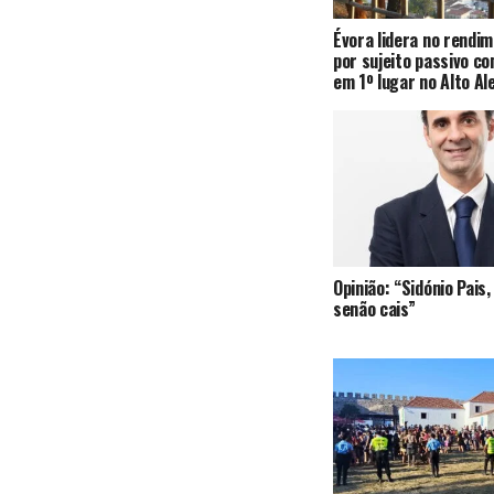
Évora lidera no rendi
por sujeito passivo c
em 1º lugar no Alto Al
Opinião: “Sidónio Pai
senão cais”