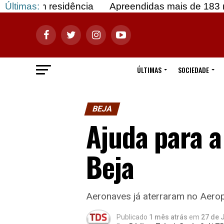
 residência
Últimas:
Apreendidas mais de 183 mil doses d
ÚLTIMAS
SOCIEDADE
BEJA
Ajuda para a
Beja
Aeronaves já aterraram no Aerop
Publicado
1 mês atrás
em
27 de 