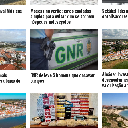
ival Músicas
Moscas no verão: cinco cuidados
Setúbal lider
simples para evitar que se tornem
catalisadores
hóspedes indesejados
Alcácer inves
mais
GNR deteve 5 homens que caçavam
desenvolvime
s abaixo de
ouriços
valorização a