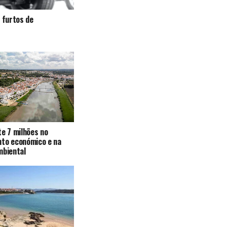
a furtos de
te 7 milhões no
nto económico e na
mbiental