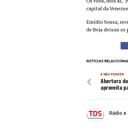
Os voos, dois KC 3
capital da Venezue
Emídio Sousa, sec
de Beja deixou os
NOTÍCIAS RELACCIONA
A NÃO PERDER
Abertura da
aproveita pa
Rádio e 