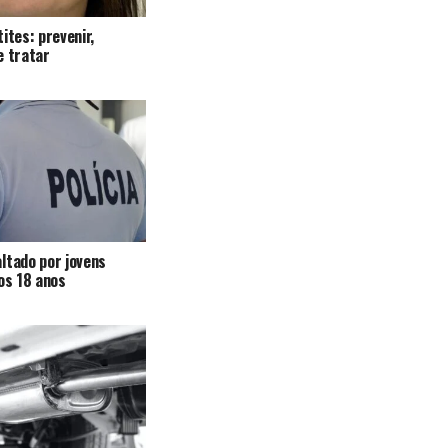
ites: prevenir,
e tratar
ltado por jovens
 os 18 anos