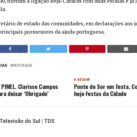
90, fizeram a ligação Beja-Caracas com duas escalas e já
la.
retário de estado das comunidades, em declarações aos j
 principais pormenores da ajuda portuguesa.
DAS
DESTAQUE
A SEGUIR
 PIMEL. Clarisse Campos
Ponte de Sor em festa. 
ra deixar ‘Obrigado’
hoje Festas da Cidade
Televisão do Sul | TDS