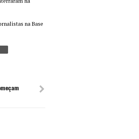
 aterraram na
ornalistas na Base
Começam