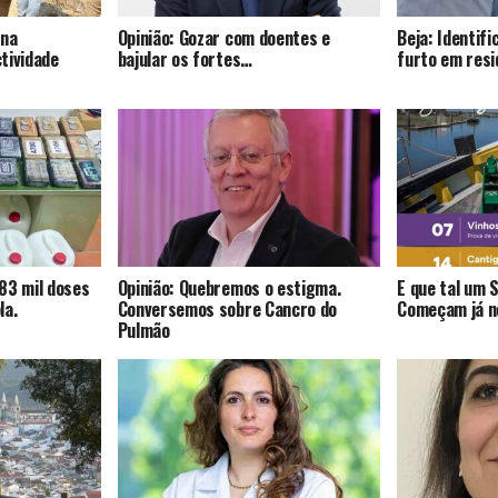
 na
Opinião: Gozar com doentes e
Beja: Identif
tividade
bajular os fortes…
furto em resi
83 mil doses
Opinião: Quebremos o estigma.
E que tal um 
la.
Conversemos sobre Cancro do
Começam já no
Pulmão