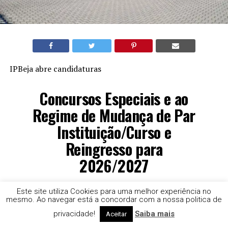
IPBeja abre candidaturas
Concursos Especiais e ao
Regime de Mudança de Par
Instituição/Curso e
Reingresso para
2026/2027
Este site utiliza Cookies para uma melhor experiência no
O Instituto Politécnico de Beja (IPBeja) informa que
mesmo. Ao navegar está a concordar com a nossa politica de
decorrem, entre 15 de julho e 21 de agosto de 2026, as
privacidade!
Saiba mais
Aceitar
candidaturas à 1.a fase dos Concursos Especiais, Regime