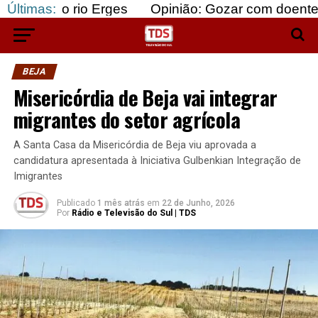
rio Erges
Últimas:
Opinião: Gozar com doentes e bajular 
BEJA
Misericórdia de Beja vai integrar
migrantes do setor agrícola
A Santa Casa da Misericórdia de Beja viu aprovada a
candidatura apresentada à Iniciativa Gulbenkian Integração de
Imigrantes
Publicado
1 mês atrás
em
22 de Junho, 2026
Por
Rádio e Televisão do Sul | TDS