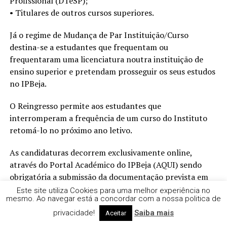
Profissional (DTeSP);
• Titulares de outros cursos superiores.
Já o regime de Mudança de Par Instituição/Curso
destina-se a estudantes que frequentam ou
frequentaram uma licenciatura noutra instituição de
ensino superior e pretendam prosseguir os seus estudos
no IPBeja.
O Reingresso permite aos estudantes que
interromperam a frequência de um curso do Instituto
retomá-lo no próximo ano letivo.
As candidaturas decorrem exclusivamente online,
através do Portal Académico do IPBeja (AQUI) sendo
obrigatória a submissão da documentação prevista em
cada edital e o pagamento da respetiva taxa de
Este site utiliza Cookies para uma melhor experiência no
mesmo. Ao navegar está a concordar com a nossa politica de
candidatura.
privacidade!
Saiba mais
Aceitar
A divulgação dos resultados provisórios decorre até 7 de