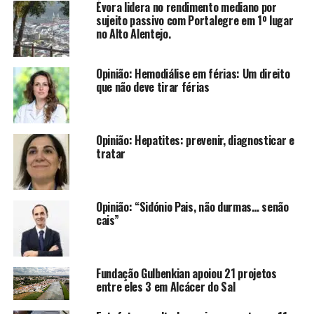
Évora lidera no rendimento mediano por
sujeito passivo com Portalegre em 1º lugar
no Alto Alentejo.
Opinião: Hemodiálise em férias: Um direito
que não deve tirar férias
Opinião: Hepatites: prevenir, diagnosticar e
tratar
Opinião: “Sidónio Pais, não durmas… senão
cais”
Fundação Gulbenkian apoiou 21 projetos
entre eles 3 em Alcácer do Sal