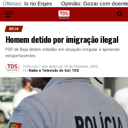
rio Erges
Últimas:
Opinião: Gozar com doentes e bajular o
BEJA
Homem detido por imigração ilegal
PSP de Beja detém cidadão em situação irregular e apreende
estupefacientes
Publicado
1 ano atrás
em
18 de Fevereiro, 2025
Por
Rádio e Televisão do Sul | TDS