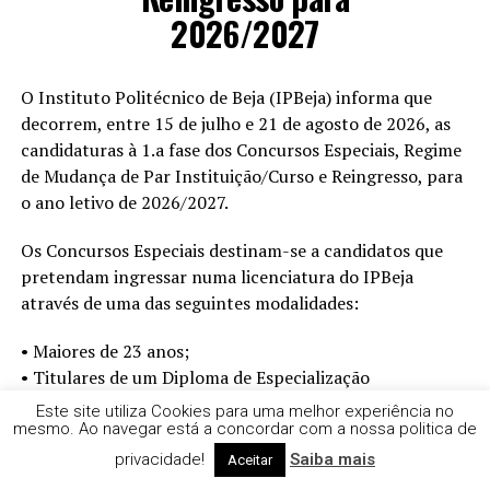
2026/2027
O Instituto Politécnico de Beja (IPBeja) informa que
decorrem, entre 15 de julho e 21 de agosto de 2026, as
candidaturas à 1.a fase dos Concursos Especiais, Regime
de Mudança de Par Instituição/Curso e Reingresso, para
o ano letivo de 2026/2027.
Os Concursos Especiais destinam-se a candidatos que
pretendam ingressar numa licenciatura do IPBeja
através de uma das seguintes modalidades:
• Maiores de 23 anos;
• Titulares de um Diploma de Especialização
Tecnológica (DET);
Este site utiliza Cookies para uma melhor experiência no
• Titulares de um Diploma de Técnico Superior
mesmo. Ao navegar está a concordar com a nossa politica de
Profissional (DTeSP);
privacidade!
Saiba mais
Aceitar
• Titulares de outros cursos superiores.