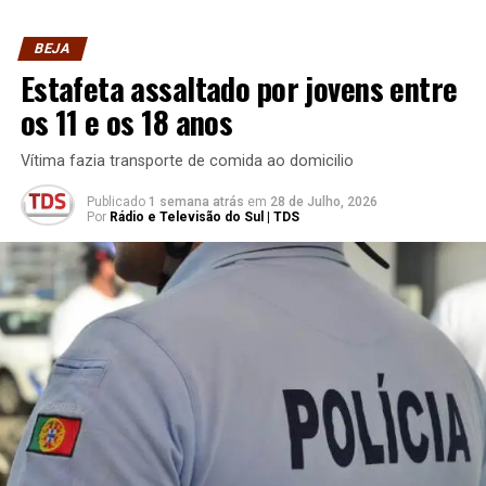
BEJA
Estafeta assaltado por jovens entre
os 11 e os 18 anos
Vítima fazia transporte de comida ao domicilio
Publicado
1 semana atrás
em
28 de Julho, 2026
Por
Rádio e Televisão do Sul | TDS