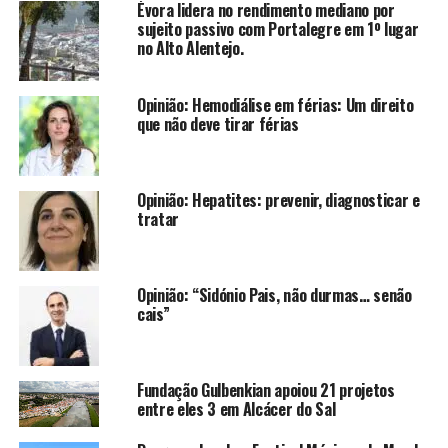
Évora lidera no rendimento mediano por
sujeito passivo com Portalegre em 1º lugar
no Alto Alentejo.
Opinião: Hemodiálise em férias: Um direito
que não deve tirar férias
Opinião: Hepatites: prevenir, diagnosticar e
tratar
Opinião: “Sidónio Pais, não durmas… senão
cais”
Fundação Gulbenkian apoiou 21 projetos
entre eles 3 em Alcácer do Sal