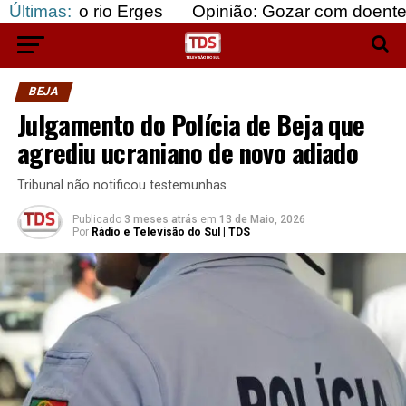
rio Erges
Últimas:
Opinião: Gozar com doentes e bajular 
BEJA
Julgamento do Polícia de Beja que
agrediu ucraniano de novo adiado
Tribunal não notificou testemunhas
Publicado
3 meses atrás
em
13 de Maio, 2026
Por
Rádio e Televisão do Sul | TDS